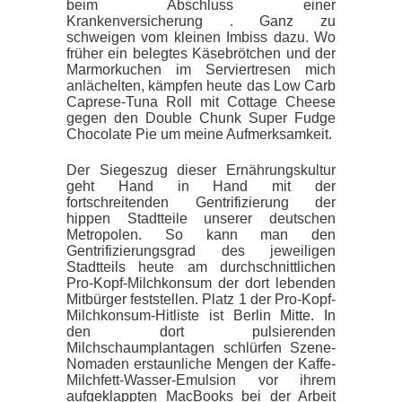
beim Abschluss einer
Krankenversicherung . Ganz zu
schweigen vom kleinen Imbiss dazu. Wo
früher ein belegtes Käsebrötchen und der
Marmorkuchen im Serviertresen mich
anlächelten, kämpfen heute das Low Carb
Caprese-Tuna Roll mit Cottage Cheese
gegen den Double Chunk Super Fudge
Chocolate Pie um meine Aufmerksamkeit.
Der Siegeszug dieser Ernährungskultur
geht Hand in Hand mit der
fortschreitenden Gentrifizierung der
hippen Stadtteile unserer deutschen
Metropolen. So kann man den
Gentrifizierungsgrad des jeweiligen
Stadtteils heute am durchschnittlichen
Pro-Kopf-Milchkonsum der dort lebenden
Mitbürger feststellen. Platz 1 der Pro-Kopf-
Milchkonsum-Hitliste ist Berlin Mitte. In
den dort pulsierenden
Milchschaumplantagen schlürfen Szene-
Nomaden erstaunliche Mengen der Kaffe-
Milchfett-Wasser-Emulsion vor ihrem
aufgeklappten MacBooks bei der Arbeit