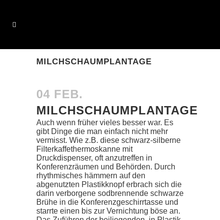
MILCHSCHAUMPLANTAGE
04 FEB.
MILCHSCHAUMPLANTAGE
Auch wenn früher vieles besser war. Es
gibt Dinge die man einfach nicht mehr
vermisst. Wie z.B. diese schwarz-silberne
Filterkaffethermoskanne mit
Druckdispenser, oft anzutreffen in
Konferenzräumen und Behörden. Durch
rhythmisches hämmern auf den
abgenutzten Plastikknopf erbrach sich die
darin verborgene sodbrennende schwarze
Brühe in die Konferenzgeschirrtasse und
starrte einen bis zur Vernichtung böse an.
Das Zuführen der beiliegenden, in Plastik