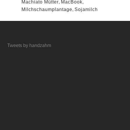
Machiato Mütter
,
MacBook
,
Milchschaumplantage
,
Sojamilch
Tweets by handzahm