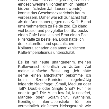
eingeschweißten Kondensmilch (haltbar
bis zur nächsten Jahrtausendwende)
konnte das Geschmackserlebnis kaum
verbessern. Daher war ich zunächst froh,
als der Amerikaner gegen das Kaffe-Elend
unternehmerisch zu Felde zog. Es klang
viel besser und polyglotter bei Starbucks
einen Cafe Latte, als bei Erna einen Pott
Filterkaffe zu bestellen. Doch hatte ich
den kulturellen und sprachlichen
Kollateralschaden des amerikanischen
Kaffe-Imperialismus unterschätzt.
Es ist mir heute unangenehm, meinen
Kaffewunsch öffentlich zu äußern. Auf
meine einfache Bestellung „Ich hätte
gerne einen Milchkaffe“ bekomme ich
beim Szene-Barrister regelmäßig
folgende Nachfrage: „Small, Medium oder
Tall? Double oder Single Shot? Für hier
oder to go? Die Milch low fat, laktosefrei,
Mandel- oder Sojamilch?“. Wahnsinn.
Benötigte Informationstiefe für ein
vermeintlich einfaches Heissgetränk wie