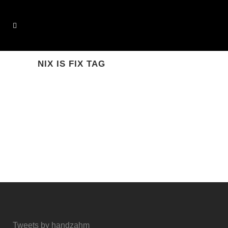
NIX IS FIX TAG
ALLES GEHT NIX IS FIX
Gefühlt bin ich wahnsinnig spontan.
Alles geht. Dank meines
Mobiltelefons verfüge ich über eine
Unverbindlichkeitsmaschine, mit der
ich immer spontan überall dabei sein
kann....
Tweets by handzahm