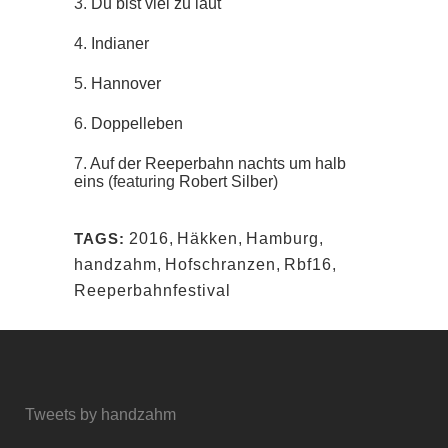
3.
Du bist viel zu laut
4.
Indianer
5.
Hannover
6.
Doppelleben
7.
Auf der Reeperbahn nachts um halb
eins
(featuring
Robert Silber
)
TAGS:
2016
,
Häkken
,
Hamburg
,
handzahm
,
Hofschranzen
,
Rbf16
,
Reeperbahnfestival
Tweets by handzahm