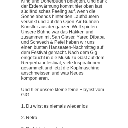
King und Dönerbuden belegten. Und dank
der Erderwärmung kommt hier oben fast
südländisches Feeling auf, wenn die
Sonne abends hinter den Laufhäusern
versinkt und auf den Open-Air-Bühnen
Künstler aus der ganzen Welt spielen.
Unsere Bühne war das
Häkken
und
zusammen mit San Glaser, Yared Dibaba
und Schwech & Pefel haben wir uns
einen bunten Hanseaten-Nachmittag auf
dem Festival gemacht. Nach dem Gig
eingetaucht in die Musik zu Gast auf dem
Reeperbahnfestival, viele Inspirationen
gesammelt und jetzt die Kopfmaschine
anschmeissen und was Neues
komponieren.
Und hier unsere kleine feine Playlist vom
GIG:
1.
Du wirst es niemals wieder los
2.
Retro