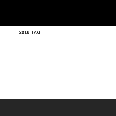
2016 TAG
AUF DEM
REEPERBAHNFESTIVAL
Da wollten wir auch dieses Jahr
unbedingt spielen. Ein bisschen stolz
ist man schon so als Hamburger, dass
nach Berlin und Köln nun Hamburg
der neue HotSpot der Musikindustrie
ist...