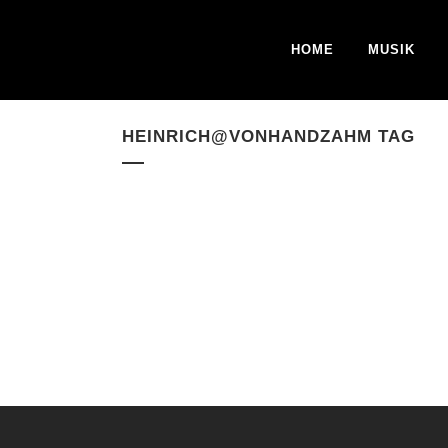
HOME
MUSIK
HEINRICH@VONHANDZAHM TAG
ICH HAB TWITTER
Nun hat es auch mich erwischt. Ich twittere.
Wie bei vielen großen Erfindungen,
entstand die Idee für twitter in Deutschland.
Im 18ten Jahrhundert entwickelte Schiller
die Basis für das spätere
Kommunikationstool und...