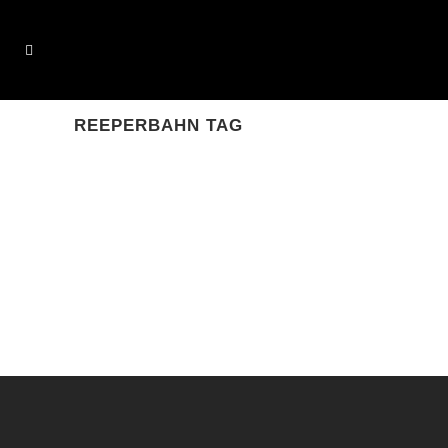
REEPERBAHN TAG
AUF DER REEPERBAHN
Manchmal überrascht einen das
Leben mit skurrilen Situationen. So
geschah es an jenem Donnerstag
Abend im August 2016, als mich
Robert Silber, ein musikalischer
Wegbegleiter aus dem Genre
Volkspop,...